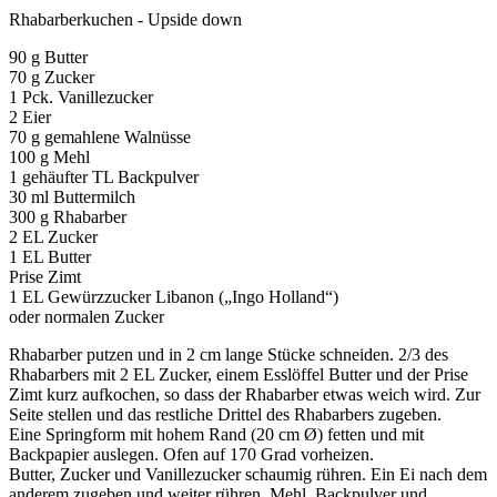
Rhabarberkuchen - Upside down
90 g Butter
70 g Zucker
1 Pck. Vanillezucker
2 Eier
70 g gemahlene Walnüsse
100 g Mehl
1 gehäufter TL Backpulver
30 ml Buttermilch
300 g Rhabarber
2 EL Zucker
1 EL Butter
Prise Zimt
1 EL Gewürzzucker Libanon („Ingo Holland“)
oder normalen Zucker
Rhabarber putzen und in 2 cm lange Stücke schneiden. 2/3 des
Rhabarbers mit 2 EL Zucker, einem Esslöffel Butter und der Prise
Zimt kurz aufkochen, so dass der Rhabarber etwas weich wird. Zur
Seite stellen und das restliche Drittel des Rhabarbers zugeben.
Eine Springform mit hohem Rand (20 cm Ø) fetten und mit
Backpapier auslegen. Ofen auf 170 Grad vorheizen.
Butter, Zucker und Vanillezucker schaumig rühren. Ein Ei nach dem
anderem zugeben und weiter rühren. Mehl, Backpulver und