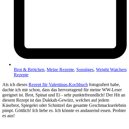
Brot & Brötchen
,
Meine Rezepte
,
Sonstiges
,
Weight Watchers
Rezepte
Als ich dieses
Rezept für Valentinas-Kochbuch
fotografiert habe,
dachte ich mir schon, dass das hervorragend für meine WW-Leser
geeignet ist. Brot, Spinat und Ei - sehr punktefreundlich! Der Hit an
diesem Rezept ist das Dukkah-Gewürz, welches auf jedem
Käsebrot, Spiegelei oder Schnitzel das gesamte Geschmackserlebnis
pimpt. Göttlich! Ich liebe es. Ich könnte es andauernd essen. Probier
es aus!