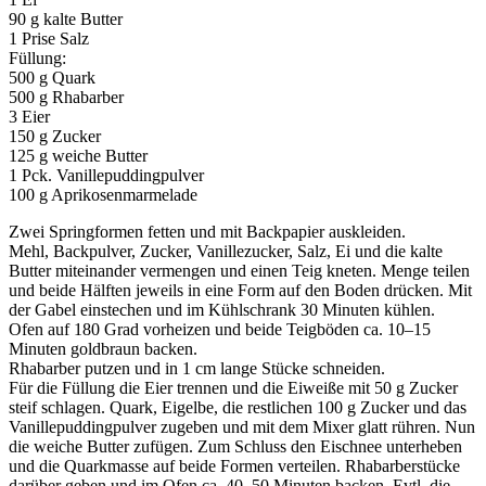
90 g kalte Butter
1 Prise Salz
Füllung:
500 g Quark
500 g Rhabarber
3 Eier
150 g Zucker
125 g weiche Butter
1 Pck. Vanillepuddingpulver
100 g Aprikosenmarmelade
Zwei Springformen fetten und mit Backpapier auskleiden.
Mehl, Backpulver, Zucker, Vanillezucker, Salz, Ei und die kalte
Butter miteinander vermengen und einen Teig kneten. Menge teilen
und beide Hälften jeweils in eine Form auf den Boden drücken. Mit
der Gabel einstechen und im Kühlschrank 30 Minuten kühlen.
Ofen auf 180 Grad vorheizen und beide Teigböden ca. 10‒15
Minuten goldbraun backen.
Rhabarber putzen und in 1 cm lange Stücke schneiden.
Für die Füllung die Eier trennen und die Eiweiße mit 50 g Zucker
steif schlagen. Quark, Eigelbe, die restlichen 100 g Zucker und das
Vanillepuddingpulver zugeben und mit dem Mixer glatt rühren. Nun
die weiche Butter zufügen. Zum Schluss den Eischnee unterheben
und die Quarkmasse auf beide Formen verteilen. Rhabarberstücke
darüber geben und im Ofen ca. 40‒50 Minuten backen. Evtl. die