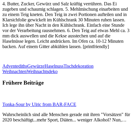
4. Butter, Zucker, Gewürz und Salz kräftig verrühren. Das Ei
zugeben und schaumig schlagen. 5. Mehlmischung einarbeiten und
zu einem Teig kneten. Den Teig in zwei Portionen aufteilen und in
Klarsichfolie gewickelt im Kühlschrank 30 Minuten ruhen lassen.
Ich lege ihn über Nacht in den Kühlschrank. Einfach eine Stunde
vor der Verarbeitung rausnehmen. 6. Den Teig auf etwas Mehl ca. 3
mm dick auswellen und die Kekse ausstechen und auf die
Haselnüsse legen. Leicht andrücken. Im Ofen ca. 10-12 Minuten
backen. Auf einem Gitter abkühlen lassen. [printfriendly]
Advent
ediths
Gewürze
Haselnuss
Tischdekoration
Weihnachten
Weihnachtsdeko
Frühere Beiträge
Tonka-Sour by Ulric from BAR-FACE
Wahrscheinlich sind alle Menschen gerade mit ihren "Vorsätzen" für
2020 beschäftigt...mehr Sport, Diäten... weniger Alkohol? Nun,…