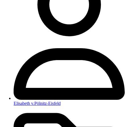
Elisabeth v.Pölnitz-Eisfeld