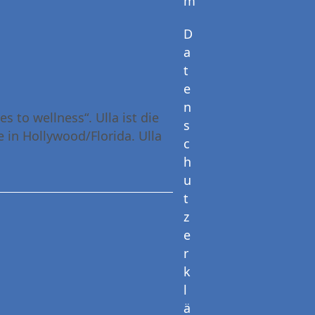
m
D
a
t
e
n
 to wellness“. Ulla ist die
s
e in Hollywood/Florida. Ulla
c
h
u
t
z
e
r
k
l
ä