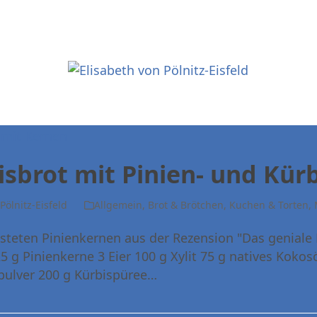
isbrot mit Pinien- und Kür
.Pölnitz-Eisfeld
Allgemein
,
Brot & Brötchen
,
Kuchen & Torten
,
östeten Pinienkernen aus der Rezension "Das geniale
5 g Pinienkerne 3 Eier 100 g Xylit 75 g natives Koko
kpulver 200 g Kürbispüree…