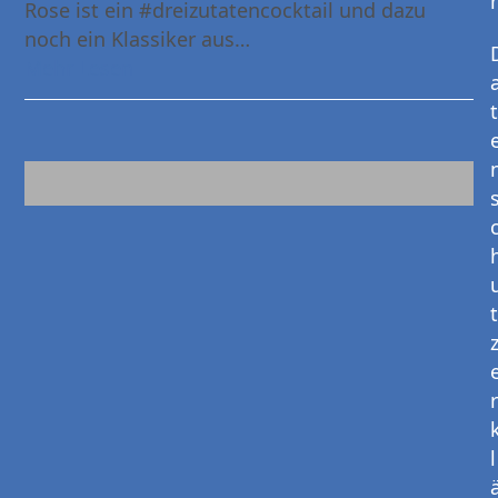
Rose ist ein #dreizutatencocktail und dazu
noch ein Klassiker aus…
Mehr Lesen
t
t
r
l