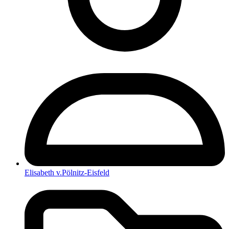
Elisabeth v.Pölnitz-Eisfeld