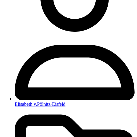
Elisabeth v.Pölnitz-Eisfeld