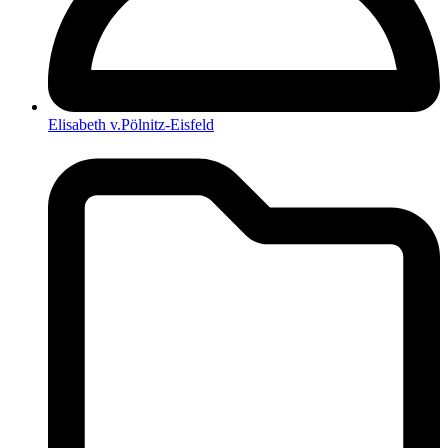
Elisabeth v.Pölnitz-Eisfeld