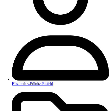
Elisabeth v.Pölnitz-Eisfeld