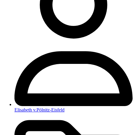
Elisabeth v.Pölnitz-Eisfeld