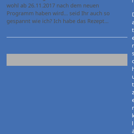
wohl ab 26.11.2017 nach dem neuen
Programm haben wird… seid Ihr auch so
gespannt wie ich? Ich habe das Rezept…
Mehr Lesen
t
t
r
l