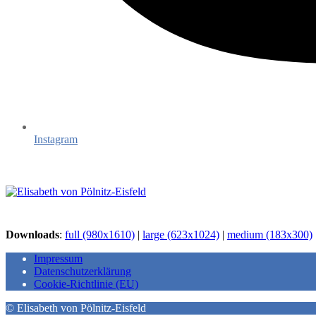
Instagram
Downloads
:
full (980x1610)
|
large (623x1024)
|
medium (183x300)
Impressum
Datenschutzerklärung
Cookie-Richtlinie (EU)
© Elisabeth von Pölnitz-Eisfeld