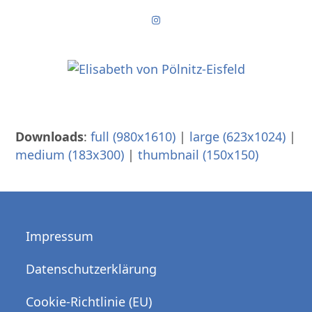
Skip
Instagram
to
content
Downloads
:
full (980x1610)
|
large (623x1024)
|
medium (183x300)
|
thumbnail (150x150)
Impressum
Datenschutzerklärung
Cookie-Richtlinie (EU)