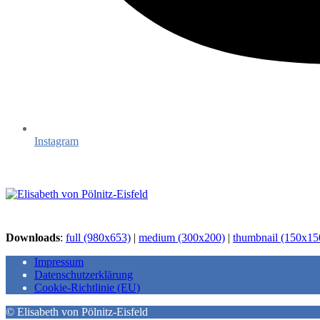
Instagram
Downloads
:
full (980x653)
|
medium (300x200)
|
thumbnail (150x15
Impressum
Datenschutzerklärung
Cookie-Richtlinie (EU)
© Elisabeth von Pölnitz-Eisfeld