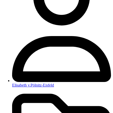
Elisabeth v.Pölnitz-Eisfeld