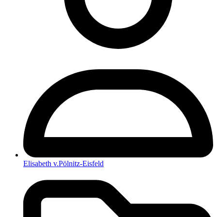
Elisabeth v.Pölnitz-Eisfeld