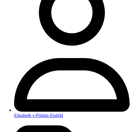
Elisabeth v.Pölnitz-Eisfeld