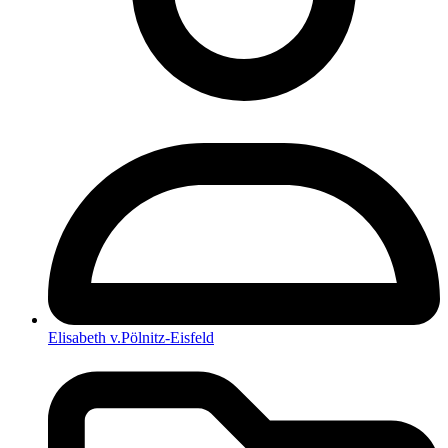
Elisabeth v.Pölnitz-Eisfeld