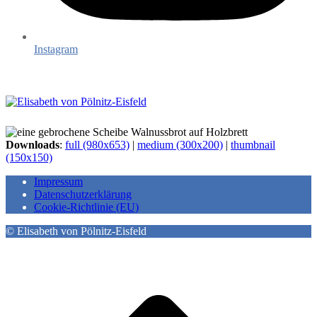
Instagram
Downloads
:
full (980x653)
|
medium (300x200)
|
thumbnail
(150x150)
Impressum
Datenschutzerklärung
Cookie-Richtlinie (EU)
© Elisabeth von Pölnitz-Eisfeld