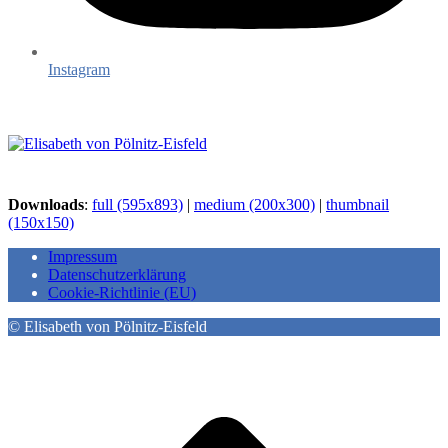
Instagram
Downloads
:
full (595x893)
|
medium (200x300)
|
thumbnail
(150x150)
Impressum
Datenschutzerklärung
Cookie-Richtlinie (EU)
© Elisabeth von Pölnitz-Eisfeld