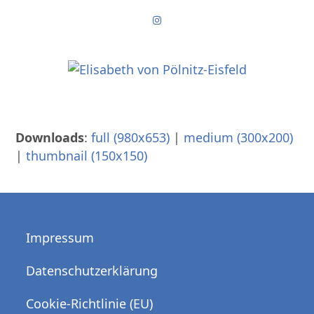
Skip
Instagram
to
content
Downloads
:
full (980x653)
|
medium (300x200)
|
thumbnail (150x150)
Impressum
Datenschutzerklärung
Cookie-Richtlinie (EU)