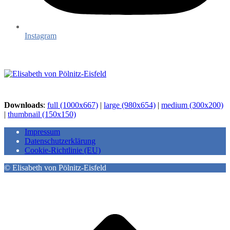
Instagram
Downloads
:
full (1000x667)
|
large (980x654)
|
medium (300x200)
|
thumbnail (150x150)
Impressum
Datenschutzerklärung
Cookie-Richtlinie (EU)
© Elisabeth von Pölnitz-Eisfeld