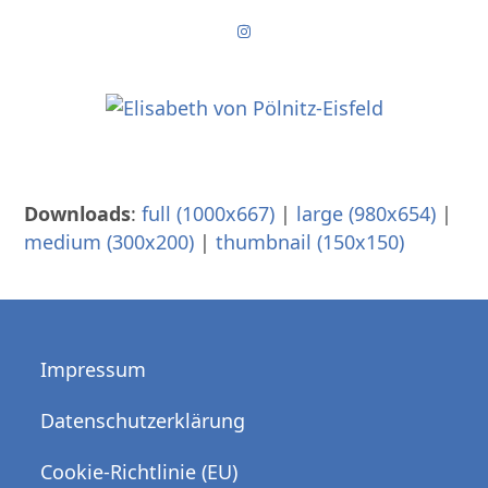
Skip
Instagram
to
content
Downloads
:
full (1000x667)
|
large (980x654)
|
medium (300x200)
|
thumbnail (150x150)
Impressum
Datenschutzerklärung
Cookie-Richtlinie (EU)