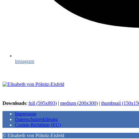
Instagram
Downloads
:
full (595x893)
|
medium (200x300)
|
thumbnail (150x15
Impressum
Datenschutzerklärung
Cookie-Richtlinie (EU)
© Elisabeth von Pölnitz-Eisfeld