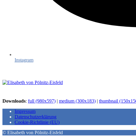
Instagram
Downloads
:
full (980x597)
|
medium (300x183)
|
thumbnail (150x15
Impressum
Datenschutzerklärung
Cookie-Richtlinie (EU)
© Elisabeth von Pölnitz-Eisfeld