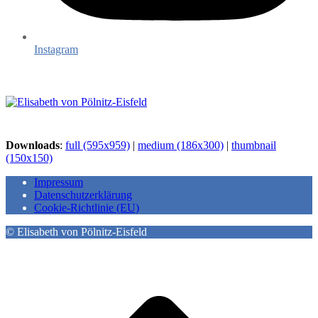
Instagram
Downloads
:
full (595x959)
|
medium (186x300)
|
thumbnail
(150x150)
Impressum
Datenschutzerklärung
Cookie-Richtlinie (EU)
© Elisabeth von Pölnitz-Eisfeld