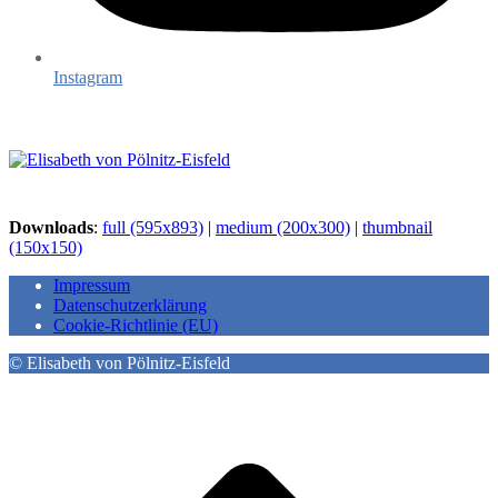
Instagram
Downloads
:
full (595x893)
|
medium (200x300)
|
thumbnail
(150x150)
Impressum
Datenschutzerklärung
Cookie-Richtlinie (EU)
© Elisabeth von Pölnitz-Eisfeld