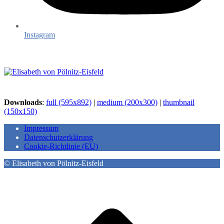
Instagram
Downloads
:
full (595x892)
|
medium (200x300)
|
thumbnail
(150x150)
Impressum
Datenschutzerklärung
Cookie-Richtlinie (EU)
© Elisabeth von Pölnitz-Eisfeld