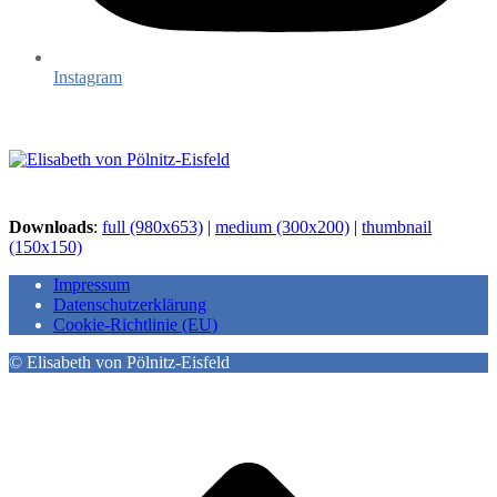
Instagram
Downloads
:
full (980x653)
|
medium (300x200)
|
thumbnail
(150x150)
Impressum
Datenschutzerklärung
Cookie-Richtlinie (EU)
© Elisabeth von Pölnitz-Eisfeld