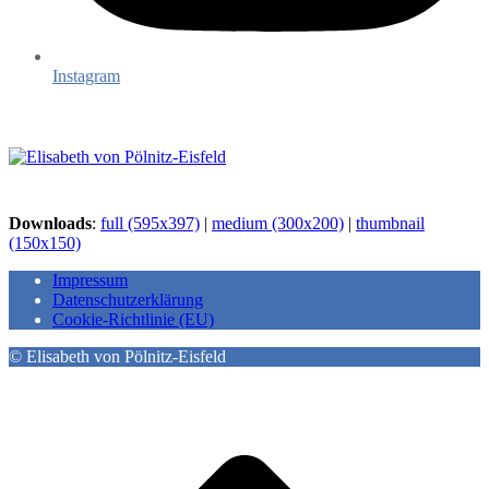
Instagram
Downloads
:
full (595x397)
|
medium (300x200)
|
thumbnail
(150x150)
Impressum
Datenschutzerklärung
Cookie-Richtlinie (EU)
© Elisabeth von Pölnitz-Eisfeld