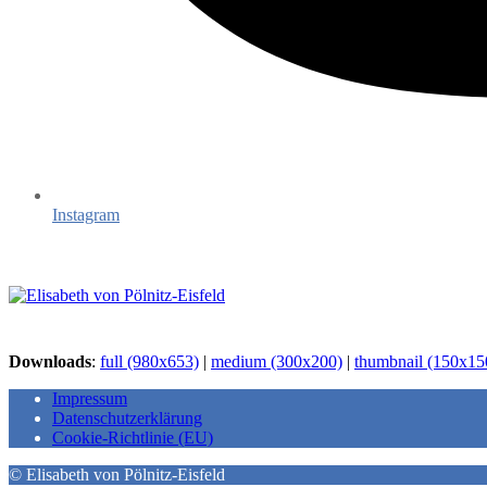
Instagram
Downloads
:
full (980x653)
|
medium (300x200)
|
thumbnail (150x15
Impressum
Datenschutzerklärung
Cookie-Richtlinie (EU)
© Elisabeth von Pölnitz-Eisfeld