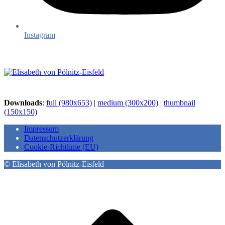
Instagram
Downloads
:
full (980x653)
|
medium (300x200)
|
thumbnail
(150x150)
Impressum
Datenschutzerklärung
Cookie-Richtlinie (EU)
© Elisabeth von Pölnitz-Eisfeld