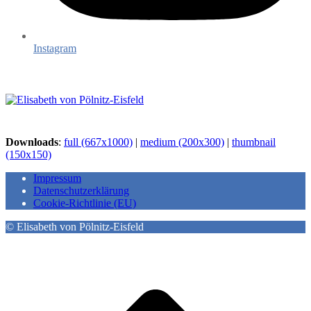
Instagram
Downloads
:
full (667x1000)
|
medium (200x300)
|
thumbnail
(150x150)
Impressum
Datenschutzerklärung
Cookie-Richtlinie (EU)
© Elisabeth von Pölnitz-Eisfeld