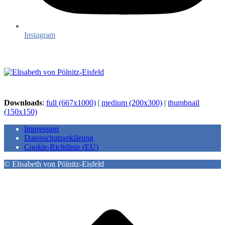
Instagram
Downloads
:
full (667x1000)
|
medium (200x300)
|
thumbnail
(150x150)
Impressum
Datenschutzerklärung
Cookie-Richtlinie (EU)
© Elisabeth von Pölnitz-Eisfeld