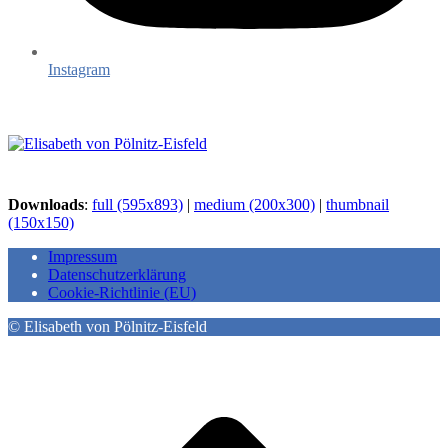
Instagram
Downloads
:
full (595x893)
|
medium (200x300)
|
thumbnail
(150x150)
Impressum
Datenschutzerklärung
Cookie-Richtlinie (EU)
© Elisabeth von Pölnitz-Eisfeld