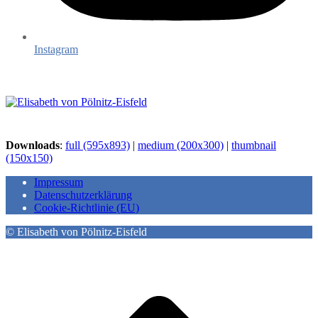
Instagram
Downloads
:
full (595x893)
|
medium (200x300)
|
thumbnail
(150x150)
Impressum
Datenschutzerklärung
Cookie-Richtlinie (EU)
© Elisabeth von Pölnitz-Eisfeld