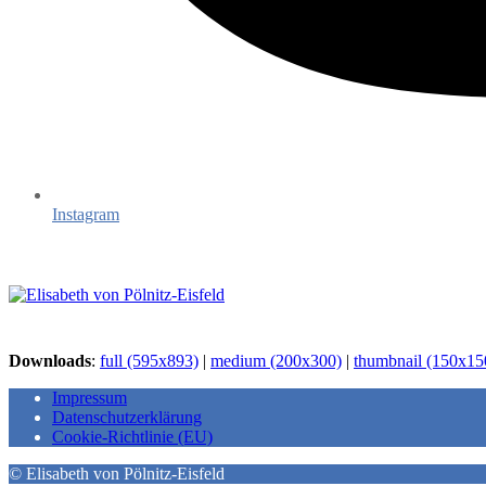
Instagram
Downloads
:
full (595x893)
|
medium (200x300)
|
thumbnail (150x15
Impressum
Datenschutzerklärung
Cookie-Richtlinie (EU)
© Elisabeth von Pölnitz-Eisfeld