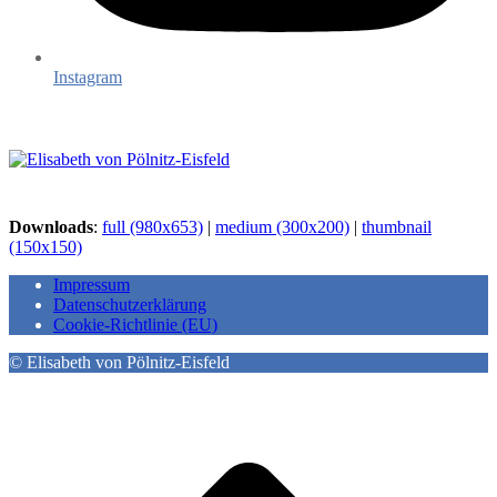
Instagram
Downloads
:
full (980x653)
|
medium (300x200)
|
thumbnail
(150x150)
Impressum
Datenschutzerklärung
Cookie-Richtlinie (EU)
© Elisabeth von Pölnitz-Eisfeld