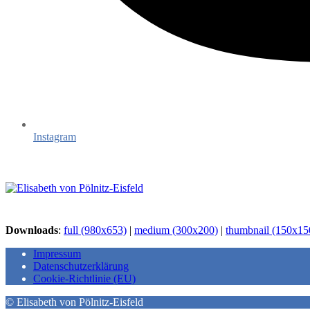
Instagram
Downloads
:
full (980x653)
|
medium (300x200)
|
thumbnail (150x15
Impressum
Datenschutzerklärung
Cookie-Richtlinie (EU)
© Elisabeth von Pölnitz-Eisfeld