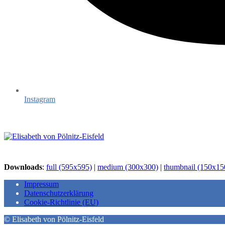
Instagram
Downloads
:
full (595x595)
|
medium (300x300)
|
thumbnail (150x15
Impressum
Datenschutzerklärung
Cookie-Richtlinie (EU)
© Elisabeth von Pölnitz-Eisfeld