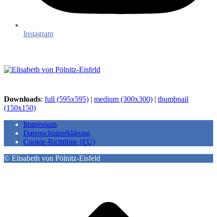
Instagram
Downloads
:
full (595x595)
|
medium (300x300)
|
thumbnail
(150x150)
Impressum
Datenschutzerklärung
Cookie-Richtlinie (EU)
© Elisabeth von Pölnitz-Eisfeld