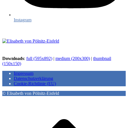
Instagram
Downloads
:
full (595x892)
|
medium (200x300)
|
thumbnail
(150x150)
Impressum
Datenschutzerklärung
Cookie-Richtlinie (EU)
© Elisabeth von Pölnitz-Eisfeld