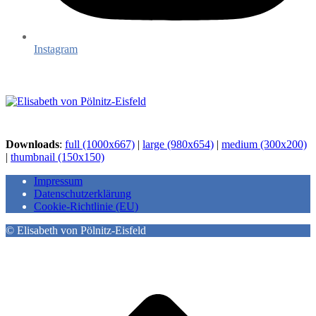
Instagram
Downloads
:
full (1000x667)
|
large (980x654)
|
medium (300x200)
|
thumbnail (150x150)
Impressum
Datenschutzerklärung
Cookie-Richtlinie (EU)
© Elisabeth von Pölnitz-Eisfeld