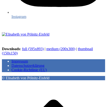
Instagram
Downloads
:
full (595x893)
|
medium (200x300)
|
thumbnail
(150x150)
Impressum
Datenschutzerklärung
Cookie-Richtlinie (EU)
© Elisabeth von Pölnitz-Eisfeld