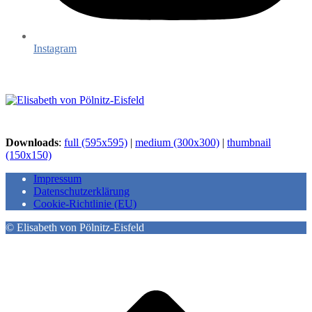
Instagram
Downloads
:
full (595x595)
|
medium (300x300)
|
thumbnail
(150x150)
Impressum
Datenschutzerklärung
Cookie-Richtlinie (EU)
© Elisabeth von Pölnitz-Eisfeld