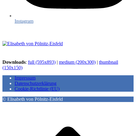
Instagram
Downloads
:
full (595x893)
|
medium (200x300)
|
thumbnail
(150x150)
Impressum
Datenschutzerklärung
Cookie-Richtlinie (EU)
© Elisabeth von Pölnitz-Eisfeld