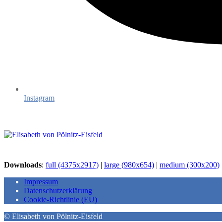
Instagram
Downloads
:
full (4375x2917)
|
large (980x654)
|
medium (300x200)
Impressum
Datenschutzerklärung
Cookie-Richtlinie (EU)
© Elisabeth von Pölnitz-Eisfeld