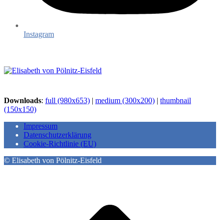
Instagram
Downloads
:
full (980x653)
|
medium (300x200)
|
thumbnail
(150x150)
Impressum
Datenschutzerklärung
Cookie-Richtlinie (EU)
© Elisabeth von Pölnitz-Eisfeld