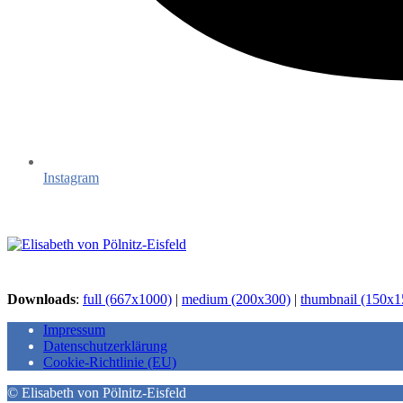
Instagram
Downloads
:
full (667x1000)
|
medium (200x300)
|
thumbnail (150x1
Impressum
Datenschutzerklärung
Cookie-Richtlinie (EU)
© Elisabeth von Pölnitz-Eisfeld