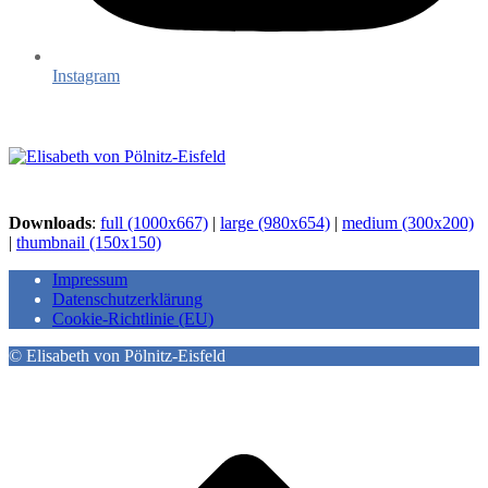
Instagram
Downloads
:
full (1000x667)
|
large (980x654)
|
medium (300x200)
|
thumbnail (150x150)
Impressum
Datenschutzerklärung
Cookie-Richtlinie (EU)
© Elisabeth von Pölnitz-Eisfeld